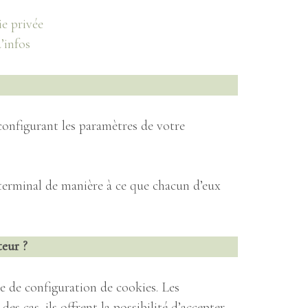
E
ie privée
’infos
NNEVOIE
S
configurant les paramètres de votre
EVOIE
DÉCOUVREZ LA RÉGION
PLACES
 terminal de manière à ce que chacun d’eux
TEAU
teur
?
e de configuration de cookies. Les
ITÉ
es cas, ils offrent la possibilité d’accepter