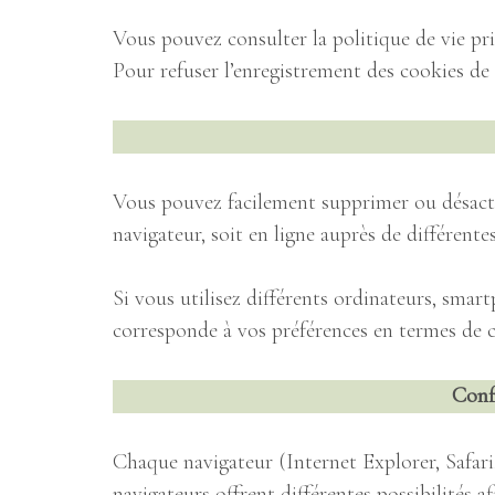
V
Vous pouvez consulter la politique de vie pri
Pour refuser l’enregistrement des cookies de 
VIDEO D
I
Vous pouvez facilement supprimer ou désacti
LE NOUVEL ESPACE DÉCOUVERTE
navigateur, soit en ligne auprès de différentes
LE MO
Si vous utilisez différents ordinateurs, sma
corresponde à vos préférences en termes de c
LE D
Conf
Chaque navigateur (Internet Explorer, Safar
OFFR
navigateurs offrent différentes possibilités af