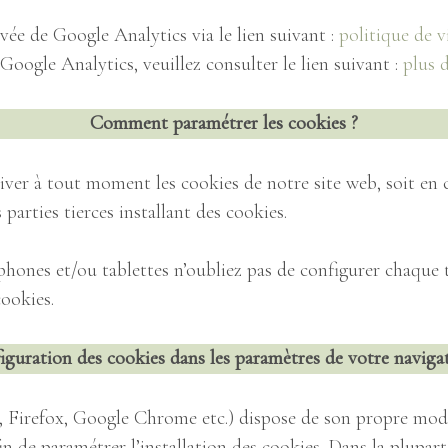
EVÉNEMENTS
ISITE VIRTUELL
vée de Google Analytics via le lien suivant :
politique de v
Google Analytics, veuillez consulter le lien suivant :
plus d
ES JARDINS D’A
Comment paramétrer les cookies ?
NFOS PRATIQUE
ver à tout moment les cookies de notre site web, soit en 
LA BOUTIQUE DES JARDINS
SE RESTAURER À ANN
 parties tierces installant des cookies.
VISITES COMBINÉES (À PARTIR DE 20 PERSONNES)
ULIN : GÎTE 32 
rtphones et/ou tablettes n’oubliez pas de configurer chaque
ookies.
OMAINE DU CHÂ
CONTACT
iguration des cookies dans les paramètres de votre naviga
i, Firefox, Google Chrome etc.) dispose de son propre mod
ES D’EMPLOI
RGPD – POLITIQUE DE CONFIDENTIAL
in de paramétrer l’installation des cookies. Dans la plupart d