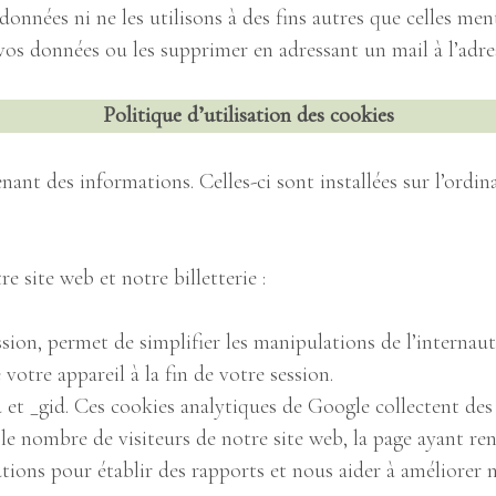
nnées ni ne les utilisons à des fins autres que celles men
vos données ou les supprimer en adressant un mail à l’adre
Politique d’utilisation des cookies
nant des informations. Celles-ci sont installées sur l’ordi
 site web et notre billetterie :
sion, permet de simplifier les manipulations de l’internau
ACCUEIL
tre appareil à la fin de votre session.
a et _gid. Ces cookies analytiques de Google collectent des
ISTOIRE DES JAR
e nombre de visiteurs de notre site web, la page ayant renv
ations pour établir des rapports et nous aider à améliorer 