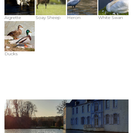
Aigrette
Soay Sheep
Heron
White Swan
Ducks
ACCUEIL
L’HISTOIRE DES JARDINS
EVÉNEMENTS