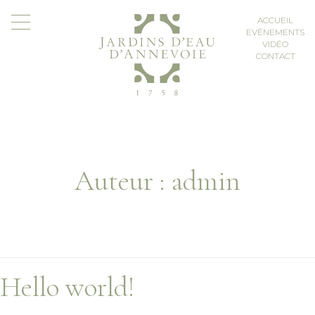
Skip
en
nl
to
Toggle navigation
ACCUEIL
content
EVÉNEMENTS
VIDÉO
CONTACT
Auteur :
admin
ACCUEIL
Hello world!
L’HISTOIRE DES JARDINS
EVÉNEMENTS