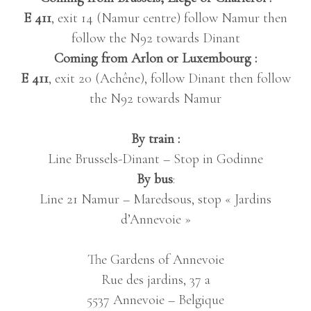
PERSONNES)
E 411
, exit 14 (Namur centre) follow Namur then
LE MOULIN : GÎTE 32 PLACES
follow the N92 towards Dinant
LE DOMAINE DU CHÂTEAU
Coming from Arlon or Luxembourg :
CONTACT
E 411
, exit 20 (Achêne), follow Dinant then follow
the N92 towards Namur
OFFRES D’EMPLOI
RGPD – POLITIQUE DE CONFIDENTIALITÉ
By train :
Line Brussels-Dinant – Stop in Godinne
By bus
:
Line 21 Namur – Maredsous, stop « Jardins
d’Annevoie »
The Gardens of Annevoie
Rue des jardins, 37 a
5537 Annevoie – Belgique