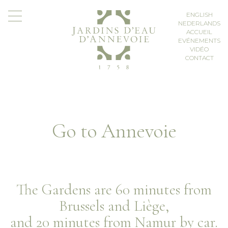
Skip
en
nl
to
Toggle navigation
ENGLISH
content
NEDERLANDS
ACCUEIL
EVÉNEMENTS
VIDÉO
CONTACT
Go to Annevoie
The Gardens are 60 minutes from
Brussels and Liège,
and 20 minutes from Namur by car.