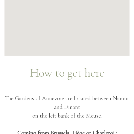
ACCUEIL
L’HISTOIRE DES JARDINS
EVÉNEMENTS
VISITE VIRTUELLE
How to get here
VIDEO DES JARDINS
D’ANNEVOIE
INFOS PRATIQUES
The Gardens of Annevoie are located between Namur
LE NOUVEL ESPACE DÉCOUVERTE
and Dinant
LA BOUTIQUE DES JARDINS
on the left bank of the Meuse.
SE RESTAURER À ANNEVOIE
DÉCOUVREZ LA RÉGION
VISITES COMBINÉES (À PARTIR DE 20
Coming from Brussels, Liège or Charleroi :